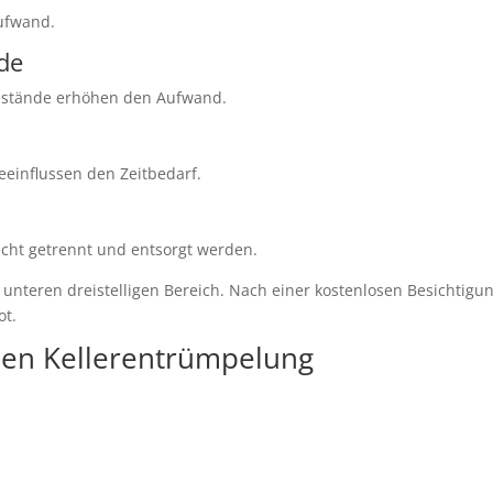
aufwand.
de
enstände erhöhen den Aufwand.
einflussen den Zeitbedarf.
cht getrennt und entsorgt werden.
unteren dreistelligen Bereich. Nach einer kostenlosen Besichtigu
ot.
llen Kellerentrümpelung