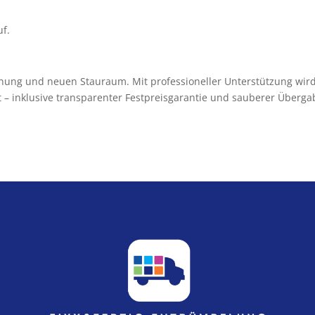
uf.
nung und neuen Stauraum. Mit professioneller Unterstützung wird
t – inklusive transparenter Festpreisgarantie und sauberer Überga