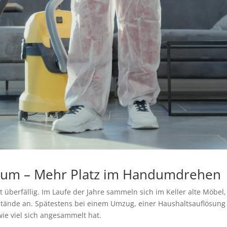
hum – Mehr Platz im Handumdrehen
st überfällig. Im Laufe der Jahre sammeln sich im Keller alte Möbel,
stände an. Spätestens bei einem Umzug, einer Haushaltsauflösung
ie viel sich angesammelt hat.